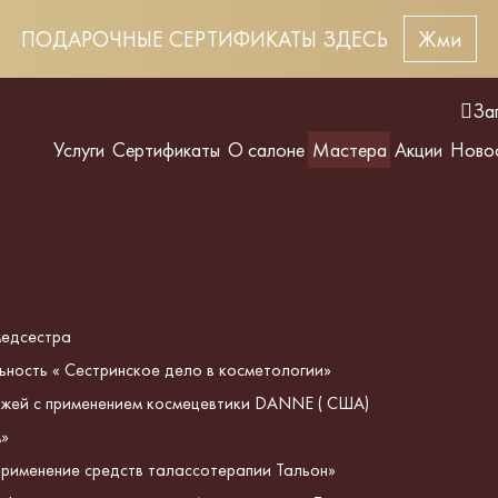
ПОДАРОЧНЫЕ СЕРТИФИКАТЫ ЗДЕСЬ
Жми
За
Услуги
Сертификаты
О салоне
Мастера
Акции
Ново
медсестра
ьность « Сестринское дело в косметологии»
кожей с применением космецевтики DANNE ( США)
м»
применение средств талассотерапии Тальон»