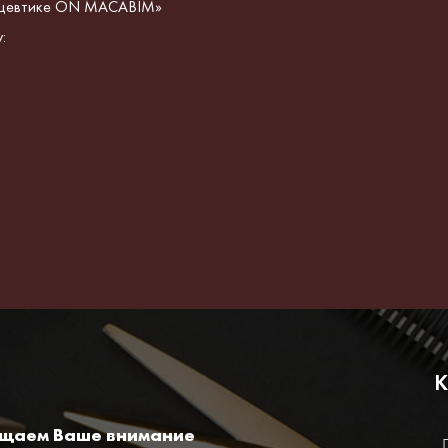
мецевтике ON MACABIM»
:
К
ащаем Ваше внимание