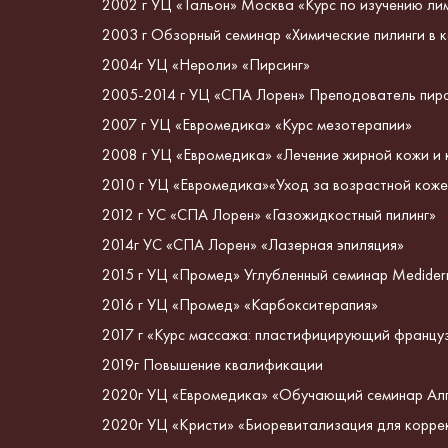
2002 г УЦ «Тальон» Москва «Курс по изучению ли
2003 г Обзорный семинар «Химические пилинги в к
2004г УЦ «Нероли» «Пирсинг»
2005-2014 г УЦ «СПА Лорен» Преподователь пир
2007 г УЦ «Евромедика» «Курс мезотерапии»
2008 г УЦ «Евромедика» «Лечение жирной кожи и ко
2010 г УЦ «Евромедика»«Уход за возрастной кожей
2012 г УС «СПА Лорен» «Газожидкостный пилинг»
2014г УС «СПА Лорен» «Лазерная эпиляция»
2015 г УЦ «Промед» Углубленный семинар Medide
2016 г УЦ «Промед» «Карбокситерапия»
2017 г «Курс массажа: пластифицирующий францу
2019г Повышение квалификации
2020г УЦ «Евромедика» «Обучающий семинар Ал
2020г УЦ «Кристи» «Биоревитализация для корре