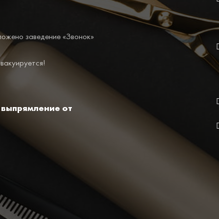
ложено заведение «Звонок»
эвакуируется!
 выпрямление от