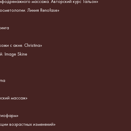
мфодренажного массажа. Авторский курс Тальон»
осметологии. Линия Renofase»
синга
жи с акне. Christina»
. Image Skine
rma
зский массаж»
гиофарм»
кции возрастных изменений»