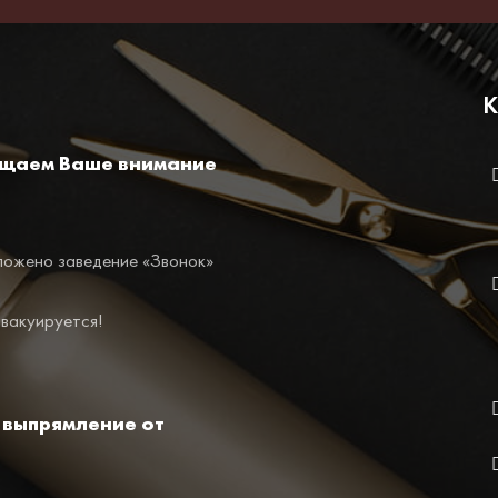
К
ащаем Ваше внимание
ложено заведение «Звонок»
эвакуируется!
 выпрямление от