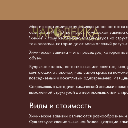
Химическая завивка 
Многие годы химическая завивка волос остается
ослабевает? — Ответ прост: химическая завивка
"химии" к тому же бережно воздействуют на струк
технологами, которые дают великолепный результ
Химическая завивка – это процедура, которая поз
объем.
Кудрявые волосы, естественные или завитые, всег
мечтающих о локонах, наш салон красоты поможет
повседневный и кокетливый одновременно. Изящные
Современные методики
химической
завивки позво
выраженной структурой до вертикальных или спир
Виды и стоимость
Химические завивки отличаются разнообразием и
Существуют специальные наиболее щадящие завив