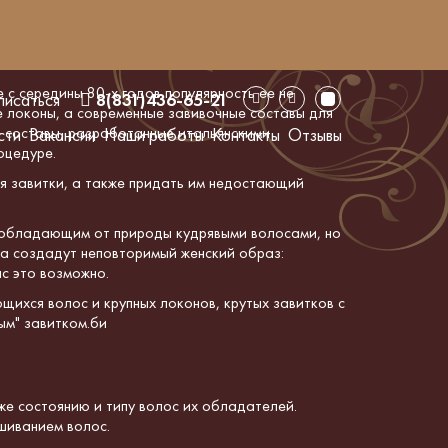
 с середины 80-х годов популярность ее не
писаться
8(831)436-65-21
е локоны,
а современные завивочные составы для
 составы, разработанные итальянскими
сти
Вакансии
Наши работы
Контакты
Отзывы
оцедуре.
ся завитки, а также придать им недостающий
е обладающим от природы
кудрявыми
волосами, но
ка
создадут неповторимый женский образ:
с это возможно.
щихся волос и крупных локонов, крутых завитков с
ым" завитком.би
кже состоянию и типу волос их обладателей.
шиванием волос.