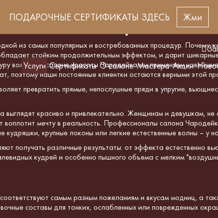
ПОДАРОЧНЫЕ СЕРТИФИКАТЫ ЗДЕСЬ
Жми
волос в Салоне красоты
одной из самых популярных и
востребованн
ых процедур.
Почему же
За
 обладает стойким продолжительным эффектом,
и дарит шикарны
туру волоса.
В салоне красоты Чародейка мы применяем новейшие
Услуги
Сертификаты
О салоне
Мастера
Акции
Ново
ат, поэтому
наши постоянные
клиентки
остаются верными этой пр
воляет превратить прямые, непослушные пряди в упругие, вьющие
да выглядят красиво и привлекательно.
Женщинам и девушкам
, н
 воплотит мечту в реальность.
Профессионалы салона Чародей
 кудряшки, крупные локоны или легкие естественные волны – у на
ляют получать различные результаты: от эффекта естественно вью
алевидных кудрей и особенно пышного объема с мелким "воздушн
 соответствуют самым разным пожеланиям и вкусам
модниц
, а та
очные составы для тонких, ослабленных или поврежденных окра