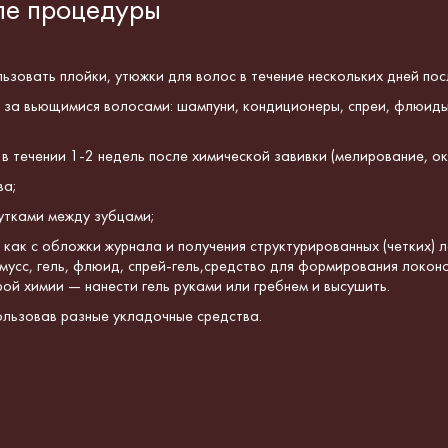
ле процедуры
льзовать плойки, утюжки для волос в течение нескольких дней пос
 за вьющимися волосами: шампуни, кондиционеры, спреи, флюиды
ы
в течении 1-2 недель после химической завивки
(мелирование, о
ва;
утками между зубцами;
и как с обложки журнала и получения структурированных (четких)
мусс, гель, флюид, спрей-гель,средство для формирования локонов
ой химии — нанести гель руками или гребнем и высушить.
льзовав разные укладочные средства.