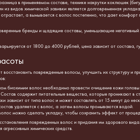
разница в применяемом составе, технике накрутки коклюшек (биг
ин из видов химической завивки является долговременная укладка,
не отрастает, а вымывается с волос постепенно, что дает комфорт
оверенные бренды и
щадящие составы, уменьшающие негативный 
варьируется от
1800 до 4000 рублей,
цена зависит от состава, г
расоты
т восстановить поврежденные волосы, улучшить их структуру и пр
ов:
ом биохимии волос необходимо провести очищение кожи головы и
 Состав содержит питательные вещества, которые проникают в ст
и зависит от типа волос и может составлять от 15 минут до неск
состав удаляется с волос, а затем волосы промываются водой.
олос можно сделать укладку, чтобы сохранить эффект от процед
становления поврежденных волос и придания им здорового вида.
я агрессивных химических средств.