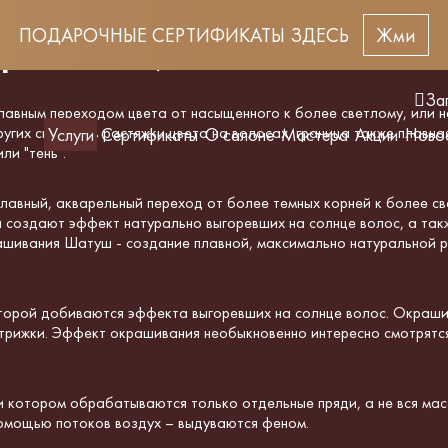
ПОДАРОЧНЫЕ СЕРТИФИКАТЫ ЗДЕСЬ
Жми
(растяжки)
За
лавным переходом цвета от насыщенного к более светлому, или 
ругих способов растяжки цвета на волосах, граница также плавная
Услуги
Сертификаты
О салоне
Мастера
Акции
Ново
ли "тень".
авный, акварельный переход от более темных корней к более св
 создают эффект натурально выгоревших на солнце волос, а так
ашивания Шатуш - создание плавной, максимально натуральной р
торой добиваются эффекта выгоревших на солнце волос. Окраши
стрижки. Эффект окрашивания необыкновенно интересно смотрятся 
котором обрабатываются только отдельные пряди, а не вся масс
омощью потоков воздух – выдуваются феном.