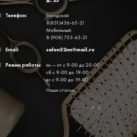
д. 25
Телефон:
Городской:
8(831)436-65-21
Мобильный:
8 (908) 753-65-21
Email:
salon52nn@mail.ru
Режим работы:
пн — пт с 9-00 до 20-00
сб с 9-00 до 19-00
вс с 9-00 до 19-00
Наши статьи