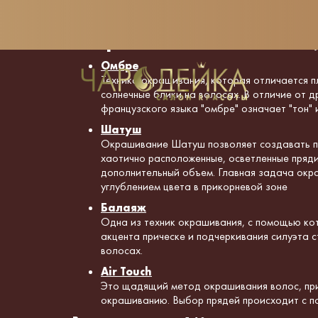
Окрашивание волос 
Омбре
Техника окрашивания, которая отличается п
солнечные блики на волосах. В отличие от д
французского языка "омбре" означает "тон" и
Шатуш
Окрашивание Шатуш позволяет создавать пл
хаотично расположенные, осветленные пряди
дополнительный объем. Главная задача окр
углублением цвета в прикорневой зоне
Балаяж
Одна из техник окрашивания, с помощью ко
акцента прическе и подчеркивания силуэта 
волосах.
Air Touch
Это щадящий метод окрашивания волос, при 
окрашиванию. Выбор прядей происходит с п