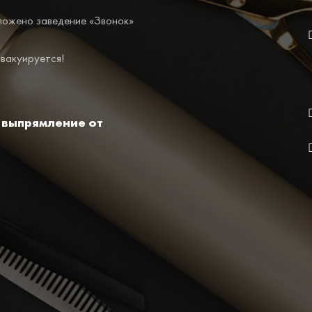
ложено заведение «Звонок»
эвакуируется!
 выпрямление от