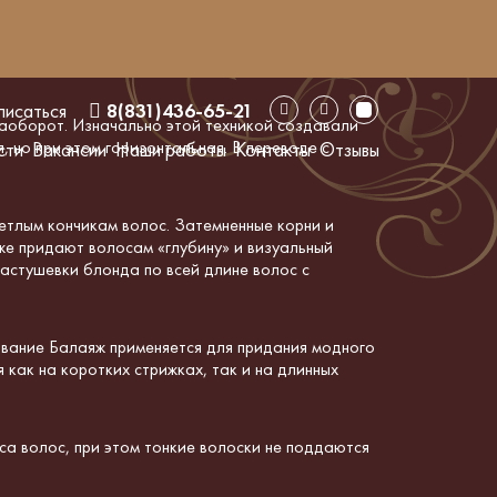
писаться
8(831)436-65-21
наоборот. Изначально этой техникой создавали
, но при этом горизонтальная. В переводе с
сти
Вакансии
Наши работы
Контакты
Отзывы
етлым кончикам волос. Затемненные корни и
же придают волосам «глубину» и визуальный
астушевки блонда по всей длине волос с
вание Балаяж применяется для придания модного
как на коротких стрижках, так и на длинных
а волос, при этом тонкие волоски не поддаются