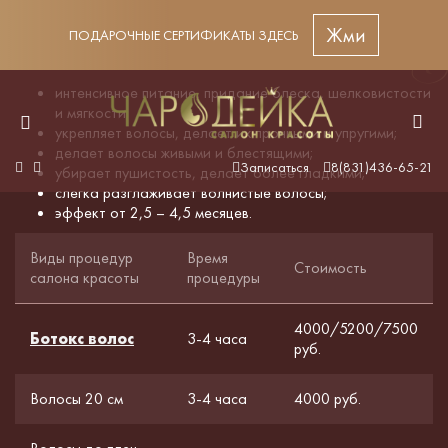
Жми
ПОДАРОЧНЫЕ СЕРТИФИКАТЫ ЗДЕСЬ
Ботокс волос
интенсивное питание, придание блеска, шелковистости
и мягкости;
укрепляет волосы, делает их прочными и упругими;
делает волосы живыми и блестящими;
Записаться
8(831)436-65-21
убирает пушистость, делает более гладкими;
слегка разглаживает волнистые волосы;
эффект от 2,5 – 4,5 месяцев.
Виды процедур
Время
Стоимость
салона красоты
процедуры
4000/5200/7500
Ботокс волос
3-4 часа
руб.
Волосы 20 см
3-4 часа
4000 руб.